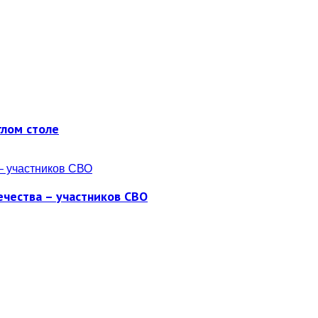
глом столе
ечества – участников СВО