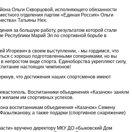
айона Ольги Скворцовой, исполняющего обязанности
местного отделения партии «Единая Россия» Ольги
чества» Татьяны Нех.
дения за большую работу, результатом которой стали
е Республики Марий Эл по спортивной борьбе в
рей Игоревич в своем выступлении, - мы гордимся, что
иться с хорошо подготовленными соперниками, но вы
 в непростом виде спорта. Единоборства укрепляют силу,
оспитание настоящих чемпионов!
еркнув, что достижения наших спортсменов имеют
Севастополь. Воспитанники объединения «Казачок» заняли
и желаем им спортивных успехов.
йона воспитанникам объединения «Казачок» Семену
 Фазылжанову, а также подарки (спортивное снаряжение)
ласти» вручено директору МКУ ДО «Быковский Дом