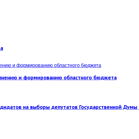
ра
полнению и формированию областного бюджета
ндидатов на выборы депутатов Государственной Думы 