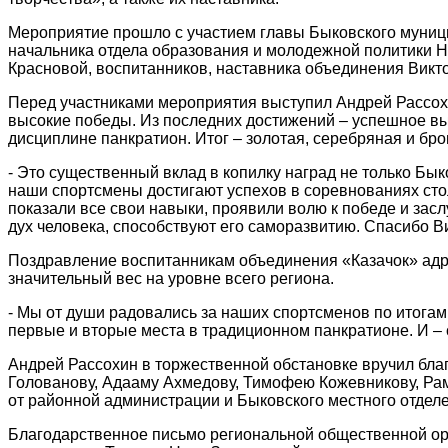
Мероприятие прошло с участием главы Быковского муниц
начальника отдела образования и молодежной политики Н
Красновой, воспитанников, наставника объединения Вик
Перед участниками мероприятия выступил Андрей Рассохин
высокие победы. Из последних достижений – успешное в
дисциплине панкратион. Итог – золотая, серебряная и бр
- Это существенный вклад в копилку наград не только Бык
наши спортсмены достигают успехов в соревнованиях сто
показали все свои навыки, проявили волю к победе и зас
дух человека, способствуют его саморазвитию. Спасибо В
Поздравление воспитанникам объединения «Казачок» адр
значительный вес на уровне всего региона.
- Мы от души радовались за наших спортсменов по итогам
первые и вторые места в традиционном панкратионе. И –
Андрей Рассохин в торжественной обстановке вручил бл
Голованову, Адааму Ахмедову, Тимофею Кожевникову, Рам
от районной администрации и Быковского местного отдел
Благодарственное письмо региональной общественной ор