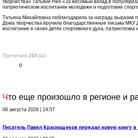
творчества» Татьяне Нех «За весомый вклад в популяриз
патриотическом воспитании молодежи и подготовке спорт
Татьяна Михайловна поблагодарила за награду, выразив 
Дома творчества вручила благодарственные письма МКУ Д
воспитание в своих детях спортивного духа, патриотизма и
Прочитано
210
раз
0
Ч
то еще произошло в регионе и р
06 августа 2026 | 14:37
Писатель Павел Краснощеков передал новую книгу в 