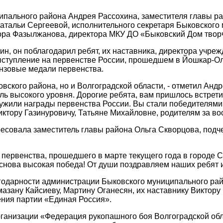
ипального района Андрея Рассохина, заместителя главы р
атальи Сергеевой, исполнительного секретаря Быковского 
тора Фазылжанова, директора МКУ ДО «Быковский Дом твор
, он поблагодарил ребят, их наставника, директора учреж
ыступление на первенстве России, прошедшем в Йошкар-Ол
онзовые медали первенства.
овского района, но и Волгоградской области, - отметил Анд
ль высокого уровня. Дорогие ребята, вам пришлось встрет
лужили награды первенства России. Вы стали победителями
иктору Газинуровичу, Татьяне Михайловне, родителям за в
есовала заместитель главы района Ольга Скворцова, подч
 первенства, прошедшего в марте текущего года в городе 
 снова высокая победа! От души поздравляем наших ребят 
агодарности администрации Быковского муниципального ра
азану Кайсиеву, Мартину Оганесян, их наставнику Виктору
ения партии «Единая Россия».
ганизации «Федерация рукопашного боя Волгоградской об