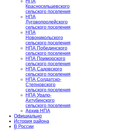
НПА
Красносельцевского
сельского поселения
НПА
Луговопролейского
сельского поселения
НПА
Новоникольского
сельского поселения
НПА Побединского
сельского поселения
НПА Приморского
сельского поселения
НПА Садовского
сельского поселения
НПА Солдатско-
Степновского
сельского поселения
НПА Урало-
Ахтубинского
сельского поселения
Архив НПА
Официально
История района
В России