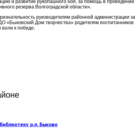
ацию и развитие рукопашного боя, за помощь в проведении
ивного резерва Волгоградской области».
признательность руководителям районной администрации з
О «Быковский Дом творчества» родителям воспитанников о
 воли к победе.
айоне
библиотеку р.п. Быково