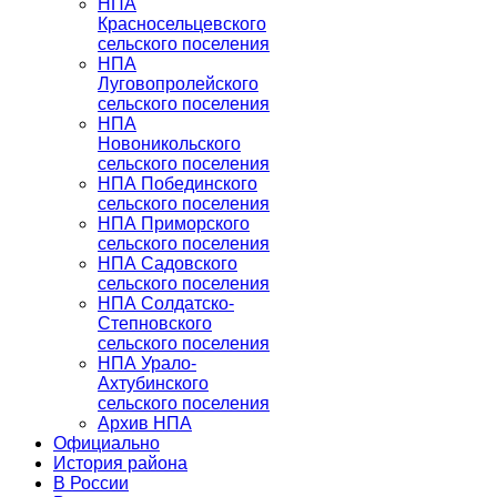
НПА
Красносельцевского
сельского поселения
НПА
Луговопролейского
сельского поселения
НПА
Новоникольского
сельского поселения
НПА Побединского
сельского поселения
НПА Приморского
сельского поселения
НПА Садовского
сельского поселения
НПА Солдатско-
Степновского
сельского поселения
НПА Урало-
Ахтубинского
сельского поселения
Архив НПА
Официально
История района
В России