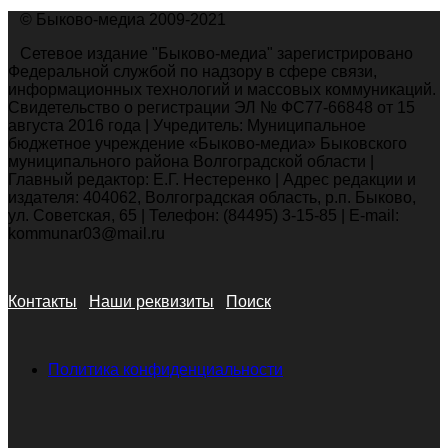
© Быково-медиа 2009-2021
Сетевое издание "Быково-медиа" зарегистрировано
Федеральной службой по надзору в сфере связи,
информационных технологий и массовых коммуникаций.
Свидетельство о регистрации ЭЛ № ФС77-66848 от 15
августа 2016 года | Учредитель: Муниципальное
бюджетное учреждение «Быково-медиа» Быковского
муниципального района Волгоградской области |
Главный редактор: Е.Г. Нестеренко | Адрес редакции и
издателя: 404062, Волгоградская область, р.п. Быково,
ул. Советская, 65 | Телефон: (84495) 3-15-85 | E-mail:
kommunar03@mail.ru
Контакты
Наши реквизиты
Поиск
Политика конфиденциальности