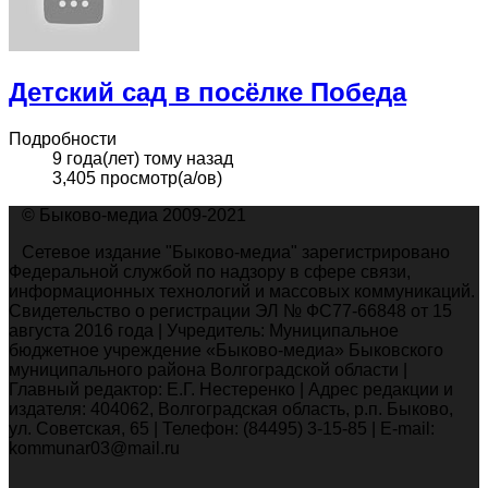
Детский сад в посёлке Победа
Подробности
9 года(лет) тому назад
3,405 просмотр(а/ов)
© Быково-медиа 2009-2021
Сетевое издание "Быково-медиа" зарегистрировано
Федеральной службой по надзору в сфере связи,
информационных технологий и массовых коммуникаций.
Свидетельство о регистрации ЭЛ № ФС77-66848 от 15
августа 2016 года | Учредитель: Муниципальное
бюджетное учреждение «Быково-медиа» Быковского
муниципального района Волгоградской области |
Главный редактор: Е.Г. Нестеренко | Адрес редакции и
издателя: 404062, Волгоградская область, р.п. Быково,
ул. Советская, 65 | Телефон: (84495) 3-15-85 | E-mail:
kommunar03@mail.ru