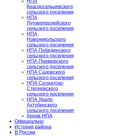
НПА
Красносельцевского
сельского поселения
НПА
Луговопролейского
сельского поселения
НПА
Новоникольского
сельского поселения
НПА Побединского
сельского поселения
НПА Приморского
сельского поселения
НПА Садовского
сельского поселения
НПА Солдатско-
Степновского
сельского поселения
НПА Урало-
Ахтубинского
сельского поселения
Архив НПА
Официально
История района
В России