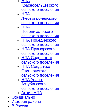
НПА
Красносельцевского
сельского поселения
НПА
Луговопролейского
сельского поселения
НПА
Новоникольского
сельского поселения
НПА Побединского
сельского поселения
НПА Приморского
сельского поселения
НПА Садовского
сельского поселения
НПА Солдатско-
Степновского
сельского поселения
НПА Урало-
Ахтубинского
сельского поселения
Архив НПА
Официально
История района
В России