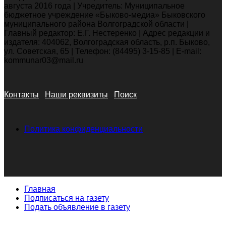
августа 2016 года | Учредитель: Муниципальное
бюджетное учреждение «Быково-медиа» Быковского
муниципального района Волгоградской области |
Главный редактор: Е.Г. Нестеренко | Адрес редакции и
издателя: 404062, Волгоградская область, р.п. Быково,
ул. Советская, 65 | Телефон: (84495) 3-15-85 | E-mail:
kommunar03@mail.ru
Контакты
Наши реквизиты
Поиск
Политика конфиденциальности
Главная
Подписаться на газету
Подать объявление в газету