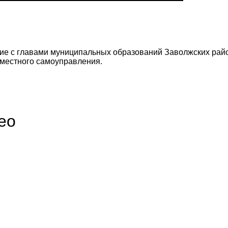
ие с главами муниципальных образований Заволжских райо
 местного самоуправления.
ео