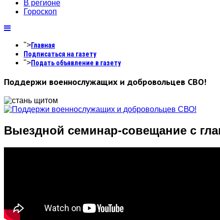
В регионе
Гороскоп
">
Главная
Подписаться на газету
">
Подать объявление в газету
Поддержи военнослужащих и добровольцев СВО!
Выездной семинар-совещание с гл