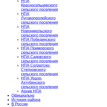
НПА
Красносельцевского
сельского поселения
НПА
Луговопролейского
сельского поселения
НПА
Новоникольского
сельского поселения
НПА Побединского
сельского поселения
НПА Приморского
сельского поселения
НПА Садовского
сельского поселения
НПА Солдатско-
Степновского
сельского поселения
НПА Урало-
Ахтубинского
сельского поселения
Архив НПА
Официально
История района
В России