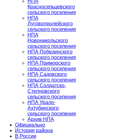
НПА
Красносельцевского
сельского поселения
НПА
Луговопролейского
сельского поселения
НПА
Новоникольского
сельского поселения
НПА Побединского
сельского поселения
НПА Приморского
сельского поселения
НПА Садовского
сельского поселения
НПА Солдатско-
Степновского
сельского поселения
НПА Урало-
Ахтубинского
сельского поселения
Архив НПА
Официально
История района
В России