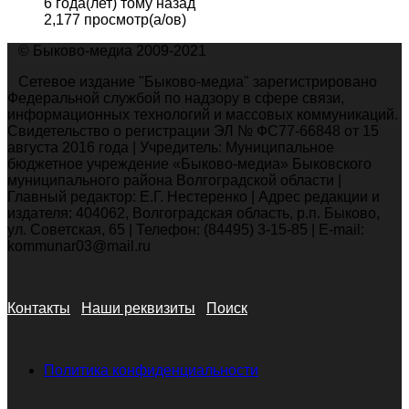
6 года(лет) тому назад
2,177 просмотр(а/ов)
© Быково-медиа 2009-2021
Сетевое издание "Быково-медиа" зарегистрировано
Федеральной службой по надзору в сфере связи,
информационных технологий и массовых коммуникаций.
Свидетельство о регистрации ЭЛ № ФС77-66848 от 15
августа 2016 года | Учредитель: Муниципальное
бюджетное учреждение «Быково-медиа» Быковского
муниципального района Волгоградской области |
Главный редактор: Е.Г. Нестеренко | Адрес редакции и
издателя: 404062, Волгоградская область, р.п. Быково,
ул. Советская, 65 | Телефон: (84495) 3-15-85 | E-mail:
kommunar03@mail.ru
Контакты
Наши реквизиты
Поиск
Политика конфиденциальности