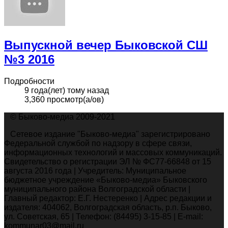
Выпускной вечер Быковской СШ
№3 2016
Подробности
9 года(лет) тому назад
3,360 просмотр(а/ов)
© Быково-медиа 2009-2021
Сетевое издание "Быково-медиа" зарегистрировано
Федеральной службой по надзору в сфере связи,
информационных технологий и массовых коммуникаций.
Свидетельство о регистрации ЭЛ № ФС77-66848 от 15
августа 2016 года | Учредитель: Муниципальное
бюджетное учреждение «Быково-медиа» Быковского
муниципального района Волгоградской области |
Главный редактор: Е.Г. Нестеренко | Адрес редакции и
издателя: 404062, Волгоградская область, р.п. Быково,
ул. Советская, 65 | Телефон: (84495) 3-15-85 | E-mail:
kommunar03@mail.ru