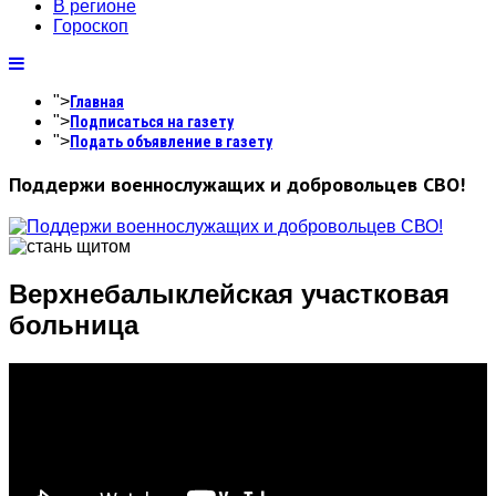
В регионе
Гороскоп
">
Главная
">
Подписаться на газету
">
Подать объявление в газету
Поддержи военнослужащих и добровольцев СВО!
Верхнебалыклейская участковая
больница