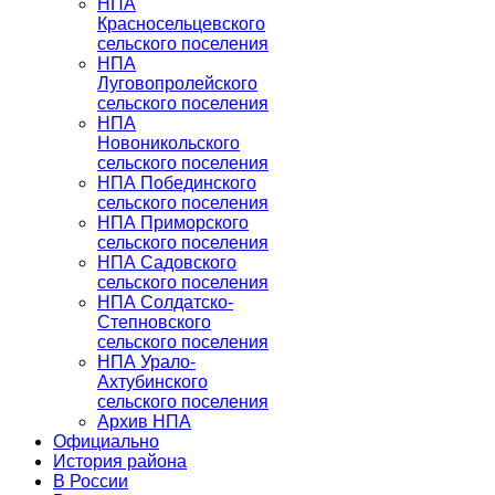
НПА
Красносельцевского
сельского поселения
НПА
Луговопролейского
сельского поселения
НПА
Новоникольского
сельского поселения
НПА Побединского
сельского поселения
НПА Приморского
сельского поселения
НПА Садовского
сельского поселения
НПА Солдатско-
Степновского
сельского поселения
НПА Урало-
Ахтубинского
сельского поселения
Архив НПА
Официально
История района
В России