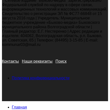
Сетевое издание "Быково-медиа" зарегистрировано
Федеральной службой по надзору в сфере связи,
информационных технологий и массовых коммуникаций.
Свидетельство о регистрации ЭЛ № ФС77-66848 от 15
августа 2016 года | Учредитель: Муниципальное
бюджетное учреждение «Быково-медиа» Быковского
муниципального района Волгоградской области |
Главный редактор: Е.Г. Нестеренко | Адрес редакции и
издателя: 404062, Волгоградская область, р.п. Быково,
ул. Советская, 65 | Телефон: (84495) 3-15-85 | E-mail:
kommunar03@mail.ru
Контакты
Наши реквизиты
Поиск
Политика конфиденциальности
Главная