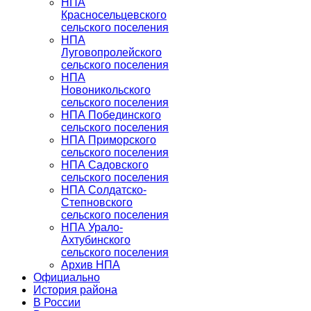
НПА
Красносельцевского
сельского поселения
НПА
Луговопролейского
сельского поселения
НПА
Новоникольского
сельского поселения
НПА Побединского
сельского поселения
НПА Приморского
сельского поселения
НПА Садовского
сельского поселения
НПА Солдатско-
Степновского
сельского поселения
НПА Урало-
Ахтубинского
сельского поселения
Архив НПА
Официально
История района
В России