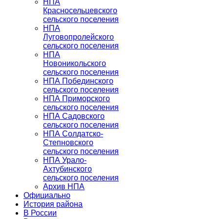
НПА
Красносельцевского
сельского поселения
НПА
Луговопролейского
сельского поселения
НПА
Новоникольского
сельского поселения
НПА Побединского
сельского поселения
НПА Приморского
сельского поселения
НПА Садовского
сельского поселения
НПА Солдатско-
Степновского
сельского поселения
НПА Урало-
Ахтубинского
сельского поселения
Архив НПА
Официально
История района
В России