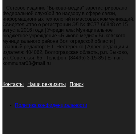
Сетевое издание "Быково-медиа" зарегистрировано
Федеральной службой по надзору в сфере связи,
информационных технологий и массовых коммуникаций.
Свидетельство о регистрации ЭЛ № ФС77-66848 от 15
августа 2016 года | Учредитель: Муниципальное
бюджетное учреждение «Быково-медиа» Быковского
муниципального района Волгоградской области |
Главный редактор: Е.Г. Нестеренко | Адрес редакции и
издателя: 404062, Волгоградская область, р.п. Быково,
ул. Советская, 65 | Телефон: (84495) 3-15-85 | E-mail:
kommunar03@mail.ru
Контакты
Наши реквизиты
Поиск
Политика конфиденциальности