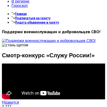
В регионе
Гороскоп
">
Главная
">
Подписаться на газету
">
Подать объявление в газету
Поддержи военнослужащих и добровольцев СВО!
Смотр-конкурс «Служу России!»
Нравится
2,777