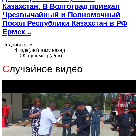
Казахстан. В Волгоград приехал
Чрезвычайный и Полномочный
Посол Республики Казахстан в РФ
Ермек...
Подробности
4 года(лет) тому назад
1,092 просмотр(а/ов)
С
лучайное видео