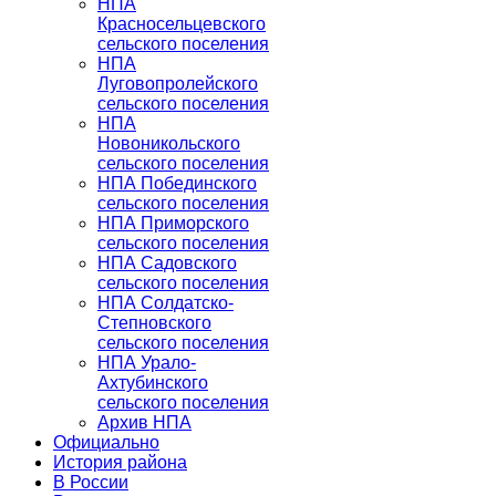
НПА
Красносельцевского
сельского поселения
НПА
Луговопролейского
сельского поселения
НПА
Новоникольского
сельского поселения
НПА Побединского
сельского поселения
НПА Приморского
сельского поселения
НПА Садовского
сельского поселения
НПА Солдатско-
Степновского
сельского поселения
НПА Урало-
Ахтубинского
сельского поселения
Архив НПА
Официально
История района
В России