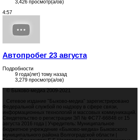
3,426 просмотр(а/ов)
4:57
Автопробег 23 августа
Подробности
9 года(лет) тому назад
3,279 просмотр(а/ов)
© Быково-медиа 2009-2021
Сетевое издание "Быково-медиа" зарегистрировано
Федеральной службой по надзору в сфере связи,
информационных технологий и массовых коммуникаций.
Свидетельство о регистрации ЭЛ № ФС77-66848 от 15
августа 2016 года | Учредитель: Муниципальное
бюджетное учреждение «Быково-медиа» Быковского
муниципального района Волгоградской области |