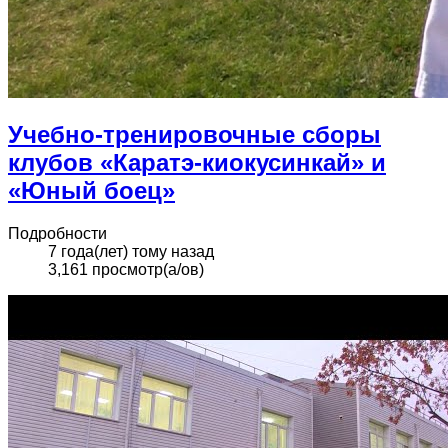
Учебно-тренировочные сборы
клубов «Каратэ-киокусинкай» и
«Юный боец»
Подробности
7 года(лет) тому назад
3,161 просмотр(а/ов)