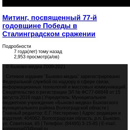
Митинг, посвященный 77-й
годовщине Победы в
Сталинградском сражении
Подробности
7 года(лет) тому назад
2,953 просмотр(а/ов)
© Быково-медиа 2009-2021
Сетевое издание "Быково-медиа" зарегистрировано
Федеральной службой по надзору в сфере связи,
информационных технологий и массовых коммуникаций.
Свидетельство о регистрации ЭЛ № ФС77-66848 от 15
августа 2016 года | Учредитель: Муниципальное
бюджетное учреждение «Быково-медиа» Быковского
муниципального района Волгоградской области |
Главный редактор: Е.Г. Нестеренко | Адрес редакции и
издателя: 404062, Волгоградская область, р.п. Быково,
ул. Советская, 65 | Телефон: (84495) 3-15-85 | E-mail:
kommunar03@mail.ru