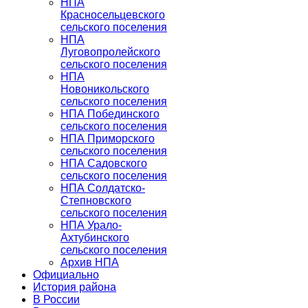
НПА
Красносельцевского
сельского поселения
НПА
Луговопролейского
сельского поселения
НПА
Новоникольского
сельского поселения
НПА Побединского
сельского поселения
НПА Приморского
сельского поселения
НПА Садовского
сельского поселения
НПА Солдатско-
Степновского
сельского поселения
НПА Урало-
Ахтубинского
сельского поселения
Архив НПА
Официально
История района
В России