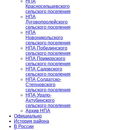
НПА
Красносельцевского
сельского поселения
НПА
Луговопролейского
сельского поселения
НПА
Новоникольского
сельского поселения
НПА Побединского
сельского поселения
НПА Приморского
сельского поселения
НПА Садовского
сельского поселения
НПА Солдатско-
Степновского
сельского поселения
НПА Урало-
Ахтубинского
сельского поселения
Архив НПА
Официально
История района
В России