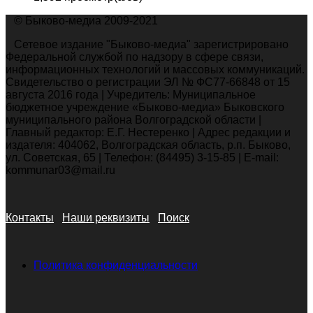
© Быково-медиа 2009-2021
Сетевое издание "Быково-медиа" зарегистрировано
Федеральной службой по надзору в сфере связи,
информационных технологий и массовых коммуникаций.
Свидетельство о регистрации ЭЛ № ФС77-66848 от 15
августа 2016 года | Учредитель: Муниципальное
бюджетное учреждение «Быково-медиа» Быковского
муниципального района Волгоградской области |
Главный редактор: Е.Г. Нестеренко | Адрес редакции и
издателя: 404062, Волгоградская область, р.п. Быково,
ул. Советская, 65 | Телефон: (84495) 3-15-85 | E-mail:
kommunar03@mail.ru
Контакты
Наши реквизиты
Поиск
Политика конфиденциальности