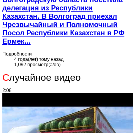
делегация из Республики
Казахстан. В Волгоград приехал
Чрезвычайный и Полномочный
Посол Республики Казахстан в РФ
Ермек...
Подробности
4 года(лет) тому назад
1,092 просмотр(а/ов)
С
лучайное видео
2:08