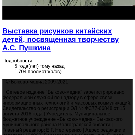
Выставка рисунков китайских
детей, посвященная творчеству
А.С. Пушкина
Подробности
5 года(лет) тому назад
1,704 просмотр(а/ов)
© Быково-медиа 2009-2021
Сетевое издание "Быково-медиа" зарегистрировано
Федеральной службой по надзору в сфере связи,
информационных технологий и массовых коммуникаций.
Свидетельство о регистрации ЭЛ № ФС77-66848 от 15
августа 2016 года | Учредитель: Муниципальное
бюджетное учреждение «Быково-медиа» Быковского
муниципального района Волгоградской области |
Главный редактор: Е.Г. Нестеренко | Адрес редакции и