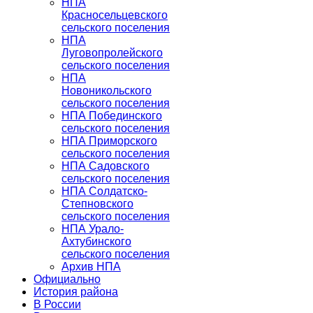
НПА
Красносельцевского
сельского поселения
НПА
Луговопролейского
сельского поселения
НПА
Новоникольского
сельского поселения
НПА Побединского
сельского поселения
НПА Приморского
сельского поселения
НПА Садовского
сельского поселения
НПА Солдатско-
Степновского
сельского поселения
НПА Урало-
Ахтубинского
сельского поселения
Архив НПА
Официально
История района
В России