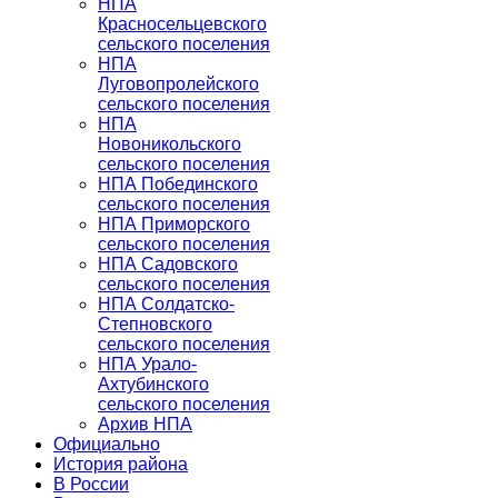
НПА
Красносельцевского
сельского поселения
НПА
Луговопролейского
сельского поселения
НПА
Новоникольского
сельского поселения
НПА Побединского
сельского поселения
НПА Приморского
сельского поселения
НПА Садовского
сельского поселения
НПА Солдатско-
Степновского
сельского поселения
НПА Урало-
Ахтубинского
сельского поселения
Архив НПА
Официально
История района
В России