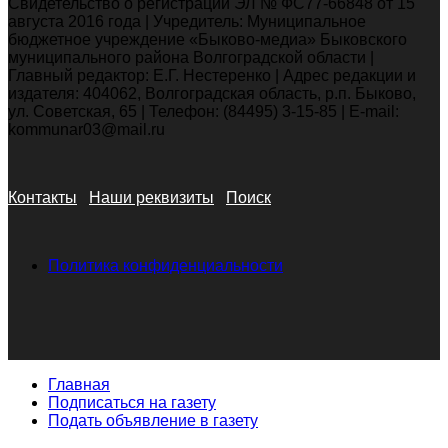
Свидетельство о регистрации ЭЛ № ФС77-66848 от 15
августа 2016 года | Учредитель: Муниципальное
бюджетное учреждение «Быково-медиа» Быковского
муниципального района Волгоградской области |
Главный редактор: Е.Г. Нестеренко | Адрес редакции и
издателя: 404062, Волгоградская область, р.п. Быково,
ул. Советская, 65 | Телефон: (84495) 3-15-85 | E-mail:
kommunar03@mail.ru
Контакты
Наши реквизиты
Поиск
Политика конфиденциальности
Главная
Подписаться на газету
Подать объявление в газету