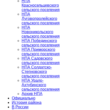
НПА
Красносельцевского
сельского поселения
НПА
Луговопролейского
сельского поселения
НПА
Новоникольского
сельского поселения
НПА Побединского
сельского поселения
НПА Приморского
сельского поселения
НПА Садовского
сельского поселения
НПА Солдатско-
Степновского
сельского поселения
НПА Урало-
Ахтубинского
сельского поселения
Архив НПА
Официально
История района
В России