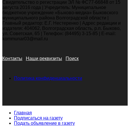
Свидетельство о регистрации ЭЛ № ФС77-66848 от 15
августа 2016 года | Учредитель: Муниципальное
бюджетное учреждение «Быково-медиа» Быковского
муниципального района Волгоградской области |
Главный редактор: Е.Г. Нестеренко | Адрес редакции и
издателя: 404062, Волгоградская область, р.п. Быково,
ул. Советская, 65 | Телефон: (84495) 3-15-85 | E-mail:
kommunar03@mail.ru
Контакты
Наши реквизиты
Поиск
Политика конфиденциальности
Главная
Подписаться на газету
Подать объявление в газету