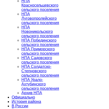
НПА
Красносельцевского
сельского поселения
НПА
Луговопролейского
сельского поселения
НПА
Новоникольского
сельского поселения
НПА Побединского
сельского поселения
НПА Приморского
сельского поселения
НПА Садовского
сельского поселения
НПА Солдатско-
Степновского
сельского поселения
НПА Урало-
Ахтубинского
сельского поселения
Архив НПА
Официально
История района
В России