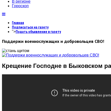
В регионе
Гороскоп
Главная
Подписаться на газету
">
Подать объявление в газету
Поддержи военнослужащих и добровольцев СВО!
Крещение Господне в Быковском р