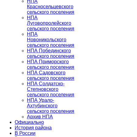
НПА
Красносельцевского
сельского поселения
НПА
Луговопролейского
сельского поселения
НПА
Новоникольского
сельского поселения
НПА Побединского
сельского поселения
НПА Приморского
сельского поселения
НПА Садовского
сельского поселения
НПА Солдатско-
Степновского
сельского поселения
НПА Урало-
Ахтубинского
сельского поселения
Архив НПА
Официально
История района
В России