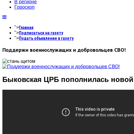
В регионе
Гороскоп
">
Главная
">
Подписаться на газету
">
Подать объявление в газету
Поддержи военнослужащих и добровольцев СВО!
Быковская ЦРБ пополнилась новой 