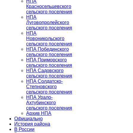
НПА
Красносельцевского
сельского поселения
НПА
Луговопролейского
сельского поселения
НПА
Новоникольского
сельского поселения
НПА Побединского
сельского поселения
НПА Приморского
сельского поселения
НПА Садовского
сельского поселения
НПА Солдатско-
Степновского
сельского поселения
НПА Урало-
Ахтубинского
сельского поселения
Архив НПА
Официально
История района
В России