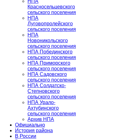
НПА
Красносельцевского
сельского поселения
НПА
Луговопролейского
сельского поселения
НПА
Новоникольского
сельского поселения
НПА Побединского
сельского поселения
НПА Приморского
сельского поселения
НПА Садовского
сельского поселения
НПА Солдатско-
Степновского
сельского поселения
НПА Урало-
Ахтубинского
сельского поселения
Архив НПА
Официально
История района
В России