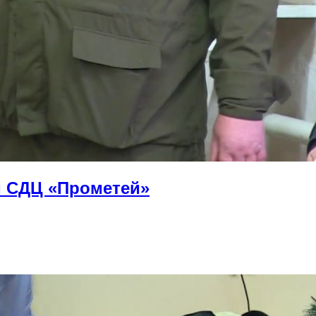
м СДЦ «Прометей»