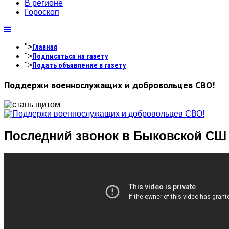
В регионе
Гороскоп
">
Главная
">
Подписаться на газету
">
Подать объявление в газету
Поддержи военнослужащих и добровольцев СВО!
Последний звонок в Быковской СШ