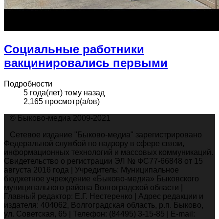
Социальные работники
вакцинировались первыми
Подробности
5 года(лет) тому назад
2,165 просмотр(а/ов)
© Быково-медиа 2009-2021
Сетевое издание "Быково-медиа" зарегистрировано
Федеральной службой по надзору в сфере связи,
информационных технологий и массовых коммуникаций.
Свидетельство о регистрации ЭЛ № ФС77-66848 от 15
августа 2016 года | Учредитель: Муниципальное
бюджетное учреждение «Быково-медиа» Быковского
муниципального района Волгоградской области |
Главный редактор: Е.Г. Нестеренко | Адрес редакции и
издателя: 404062, Волгоградская область, р.п. Быково,
ул. Советская, 65 | Телефон: (84495) 3-15-85 | E-mail: