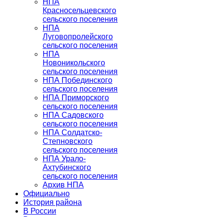
НПА
Красносельцевского
сельского поселения
НПА
Луговопролейского
сельского поселения
НПА
Новоникольского
сельского поселения
НПА Побединского
сельского поселения
НПА Приморского
сельского поселения
НПА Садовского
сельского поселения
НПА Солдатско-
Степновского
сельского поселения
НПА Урало-
Ахтубинского
сельского поселения
Архив НПА
Официально
История района
В России